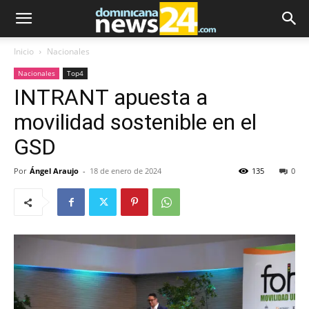
Inicio
Nacionales
Nacionales
Top4
INTRANT apuesta a
movilidad sostenible en el
GSD
Por
Ángel Araujo
-
18 de enero de 2024
135
0