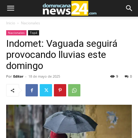
Inicio
Nacionales
Nacionales
Top4
Indomet: Vaguada seguirá
provocando lluvias este
domingo
Por
Editor
-
18 de mayo de 2025
9
0