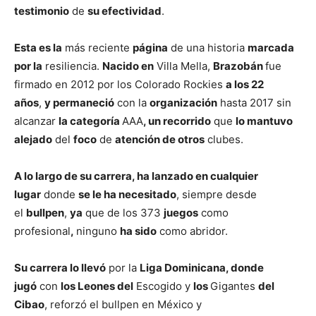
testimonio
de
su efectividad
.
Esta es la
más reciente
página
de una historia
marcada
por la
resiliencia.
Nacido en
Villa Mella,
Brazobán
fue
firmado en 2012 por los Colorado Rockies
a los 22
años
,
y permaneció
con la
organización
hasta 2017 sin
alcanzar
la categoría
AAA
, un recorrido
que
lo mantuvo
alejado
del
foco
de
atención de otros
clubes.
A lo largo de su carrera, ha lanzado en cualquier
lugar
donde
se le ha necesitado
, siempre desde
el
bullpen
,
ya
que de los 373
juegos
como
profesional
,
ninguno
ha sido
como abridor.
Su carrera lo llevó
por la
Liga Dominicana, donde
jugó
con
los Leones del
Escogido y
los
Gigantes
del
Cibao
, reforzó el bullpen en México y