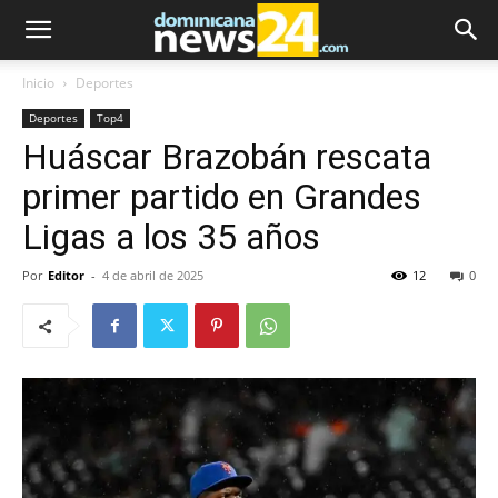
Inicio
Deportes
Deportes
Top4
Huáscar Brazobán rescata
primer partido en Grandes
Ligas a los 35 años
Por
Editor
-
4 de abril de 2025
12
0