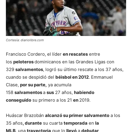
Cortesía: diariolibre.com
Francisco Cordero, el líder
en rescates
entre
los
peloteros
dominicanos en las Grandes Ligas con
329
salvamentos
, logró su último rescate a los 37 años,
cuando se despidió del
béisbol en 2012
. Emmanuel
Clase,
por su parte,
ya acumula
158
salvamentos
a
sus
27 años,
habiendo
conseguido
su primero a los 21
en
2019.
Huáscar Brazobán
alcanzó su primer salvamento
a los
35 años
, durante
su cuarta
temporada
en
la
MLB,
una
trayectoria
que lo
llevó
a
debutar