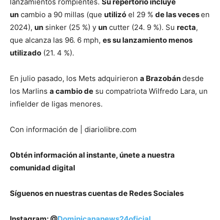
lanzamientos rompientes.
Su repertorio incluye
un
cambio a 90 millas (que
utilizó
el 29 %
de las veces
en
2024),
un
sinker (25 %) y
un
cutter (24. 9 %). Su
recta
,
que alcanza las 96. 6 mph,
es su lanzamiento menos
utilizado
(21. 4 %).
En julio pasado, los Mets adquirieron
a Brazobán
desde
los Marlins
a cambio de
su compatriota Wilfredo Lara, un
infielder de ligas menores.
Con información de | diariolibre.com
Obtén información al instante, únete a nuestra
comunidad digital
Síguenos en nuestras cuentas de Redes Sociales
Instagram: @
Dominicananews24oficial