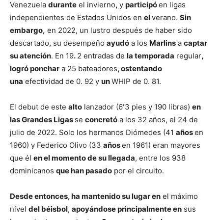
Venezuela
durante
el invierno
,
y
participó
en ligas
independientes de Estados Unidos en
el
verano.
Sin
embargo,
en 2022, un lustro después de haber sido
descartado, su desempeño
ayudó
a los
Marlins
a
captar
su atención
. En 19
.
2 entradas de
la temporada
regular
,
logró ponchar
a 25 bateadores
, ostentando
una
efectividad de 0. 92 y
un
WHIP de 0. 81.
El debut de este
alto
lanzador (6
‘
3 pies y 190 libras)
en
las Grandes Ligas
se
concretó
a los 32 años, el 24 de
julio de 2022. Solo los hermanos Diómedes (41
años
en
1960) y Federico Olivo (33
años
en 1961) eran mayores
que él
en el momento de su llegada
, entre los 938
dominicanos
que han pasado
por el circuito.
Desde entonces, ha mantenido su lugar en
el máximo
nivel
del béisbol
,
apoyándose principalmente en
sus