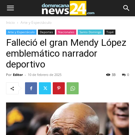
Inicio
Arte y Espectáculo
Arte y Espectáculo
Deportes
Nacionales
Santo Domingo
Top4
Falleció el gran Mendy López
emblemático narrador
deportivo
Por
Editor
-
10 de febrero de 2025
33
0