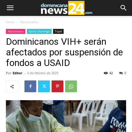
Inicio
Nacionales
Nacionales
Santo Domingo
Top4
Dominicanos VIH+ serán
afectados por suspensión de
fondos a USAID
Por
Editor
-
5 de febrero de 2025
42
0