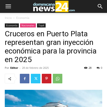
Inicio
Economía
Economía
Nacionales
Top4
Cruceros en Puerto Plata
representan gran inyección
económica para la provincia
en 2025
Por
Editor
-
28 de febrero de 2025
28
0