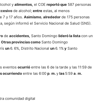
alcohol y
alimentos,
el COE
reportó que
587 personas
cesivo
de alcohol;
entre
estas, al menos
e 7 y 17 años.
Asimismo
,
alrededor
de 175 personas
ia, según informó el Servicio Nacional de Salud (SNS).
ro
de
accidentes,
Santo Domingo
lideró la lista
con un
.
Otras provincias como
Santo Domingo
rís
un
6. 6%, Distrito Nacional
un
6. 1%
y
Santo
os eventos
ocurrió
entre las 6 de la tarde y las 11:59 de
os ocurriendo
entre las 6:00
p
.
m.
y
las
5:59
a
.
m.
tra comunidad digital