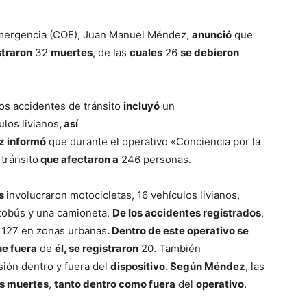
 Emergencia (COE), Juan Manuel Méndez,
anunció
que
straron
32
muertes
, de las
cuales
26
se debieron
 los accidentes de tránsito
incluyó
un
los livianos
, así
 informó
que durante el operativo «Conciencia por la
tránsito
que afectaron a
246 personas.
es
involucraron motocicletas, 16 vehículos livianos,
utobús y una camioneta.
De los accidentes registrados
,
 127 en zonas urbanas
.
Dentro de este operativo se
ue fuera
de
él, se registraron
20. También
sión dentro y fuera del
dispositivo.
Según Méndez
, las
as muertes
,
tanto dentro como fuera
del
operativo
.