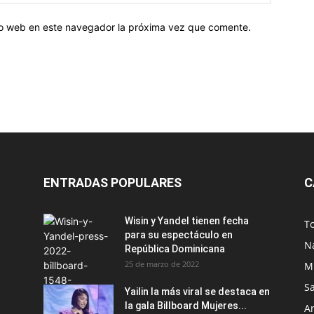
tio web en este navegador la próxima vez que comente.
ENTRADAS POPULARES
C
Wisin y Yandel tienen fecha
T
para su espectáculo en
N
República Dominicana
25 de marzo de 2022
M
S
Yailin la más viral se destaca en
la gala Billboard Mujeres...
Ar