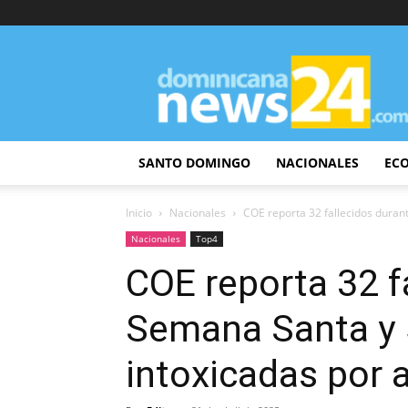
DominicanaNews24
SANTO DOMINGO
NACIONALES
EC
Inicio
Nacionales
COE reporta 32 fallecidos duran
Nacionales
Top4
COE reporta 32 f
Semana Santa y 
intoxicadas por 