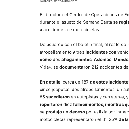
Cortesía: listindiario.com
El director del Centro de Operaciones de
durante el asueto de Semana Santa
se regi
a
accidentes de motocicletas.
De acuerdo con el boletín final, el resto de
atropellamiento
y
tres
incidentes con
vehícu
como
dos
ahogamientos
.
Además
,
Méndez
Vida», se
documentaron
212 accidentes de 
En detalle
, cerca de 187
de estos incident
cinco jeepetas, dos atropellamientos, un a
85
sucedieron
en autopistas y carreteras
,
y
reportaron
diez
fallecimientos, mientras q
se
produjo
un
deceso
por asfixia por inmer
motocicletas representaron el 81. 25%
de l