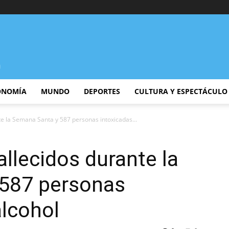
ONOMÍA
MUNDO
DEPORTES
CULTURA Y ESPECTÁCULO
te la Semana Santa y 587 personas intoxicadas...
allecidos durante la
587 personas
alcohol