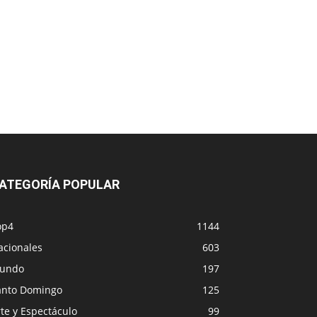
ATEGORÍA POPULAR
op4
1144
acionales
603
undo
197
anto Domingo
125
te y Espectáculo
99