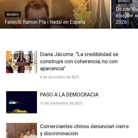
MUNDO
Desde Ven
elsiglo» 
MUNDO
Falleció Ramón Pla i Nadal en España
2026
Diana Jácome: “La credibilidad se
construye con coherencia, no con
apariencia”
4 de diciembre de 2025
PASO A LA DEMOCRACIA
17 de noviembre de 2025
Comerciantes chinos denuncian cierre
y discriminación