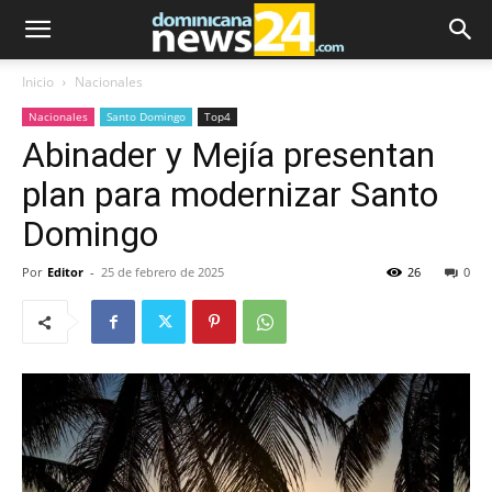
Inicio
Nacionales
Nacionales
Santo Domingo
Top4
Abinader y Mejía presentan
plan para modernizar Santo
Domingo
Por
Editor
-
25 de febrero de 2025
26
0