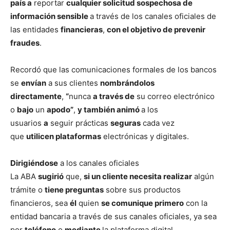
país a
reportar
cualquier solicitud sospechosa de
información sensible
a través de los canales oficiales de
las entidades
financieras
,
con el objetivo de prevenir
fraudes
.
Recordó que las comunicaciones formales de los bancos
se
envían
a sus clientes
nombrándolos
directamente
,
“
nunca
a través de
su correo electrónico
o
bajo
un
apodo”
,
y también animó
a los
usuarios
a
seguir prácticas
seguras
cada vez
que
utilicen plataformas
electrónicas y digitales.
Dirigiéndose
a los canales oficiales
La ABA
sugirió
que,
si un cliente necesita realizar
algún
trámite o
tiene preguntas
sobre sus productos
financieros, sea
él
quien
se comunique primero
con la
entidad bancaria a través de sus canales oficiales, ya sea
por
teléfono
o
mediante
la plataforma digital.