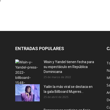
a
ENTRADAS POPULARES
C
Wisin y Yandel tienen fecha para
T
su espectáculo en República
N
Dominicana
25 de marzo de 2022
M
S
Yailin la más viral se destaca en
la gala Billboard Mujeres...
Ar
25 de abril de 2025
D
Cu