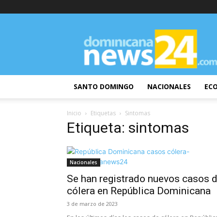
DominicanaNews24
SANTO DOMINGO
NACIONALES
EC
Inicio
Etiquetas
Sintomas
Etiqueta: sintomas
Nacionales
Se han registrado nuevos casos 
cólera en República Dominicana
3 de marzo de 2023