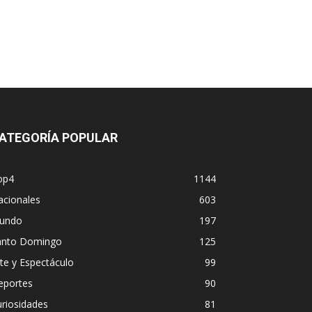
ATEGORÍA POPULAR
op4
1144
acionales
603
undo
197
anto Domingo
125
te y Espectáculo
99
eportes
90
riosidades
81