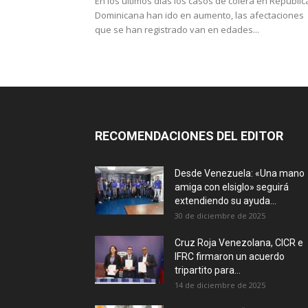
En los últimos días los casos de cólera en Repúblic
Dominicana han ido en aumento, las afectaciones
que se han registrado van en edades...
RECOMENDACIONES DEL EDITOR
Desde Venezuela: «Una mano
amiga con elsiglo» seguirá
extendiendo su ayuda...
30 de diciembre de 2025
Cruz Roja Venezolana, CICR e
IFRC firmaron un acuerdo
tripartito para...
14 de diciembre de 2025