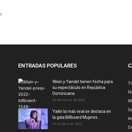
a
ENTRADAS POPULARES
C
Wisin y Yandel tienen fecha para
T
su espectáculo en República
N
Dominicana
25 de marzo de 2022
M
S
Yailin la más viral se destaca en
la gala Billboard Mujeres...
Ar
25 de abril de 2025
D