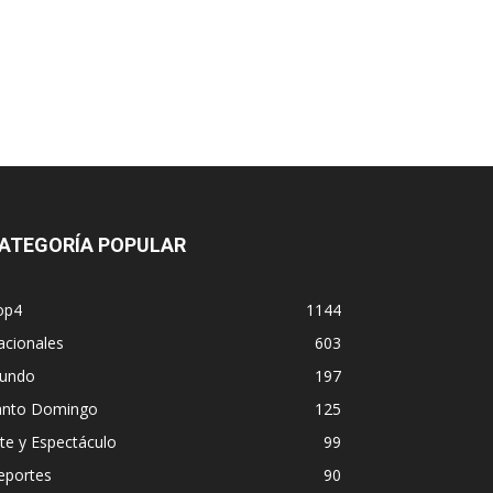
ATEGORÍA POPULAR
op4
1144
acionales
603
undo
197
anto Domingo
125
te y Espectáculo
99
eportes
90