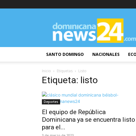
DominicanaNews24
SANTO DOMINGO
NACIONALES
EC
Inicio
Etiquetas
Listo
Etiqueta: listo
Deportes
El equipo de República
Dominicana ya se encuentra listo
para el...
3 de marzo de 2023