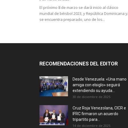
El próximo 8 de marzo se dará inicio al clásico
mundial de béisbol 2023, y República Dominicana y
se encuentra preparado, uno de los...
RECOMENDACIONES DEL EDITOR
Desde Venezuela: «Una mano
amiga con elsiglo» seguirá
extendiendo su ayuda...
30 de diciembre de 2025
Cruz Roja Venezolana, CICR e
IFRC firmaron un acuerdo
tripartito para...
14 de diciembre de 2025