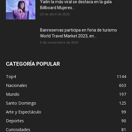
Yailin la más viral se destaca en la gala
Billboard Mujeres...
25 de abril de 2025
Banreservas participa en feria de turismo
World Travel Market 2023, en...
9 de noviembre de 2023
CATEGORÍA POPULAR
Top4
1144
Nacionales
603
Mundo
197
Santo Domingo
125
Arte y Espectáculo
99
Deportes
90
Curiosidades
81