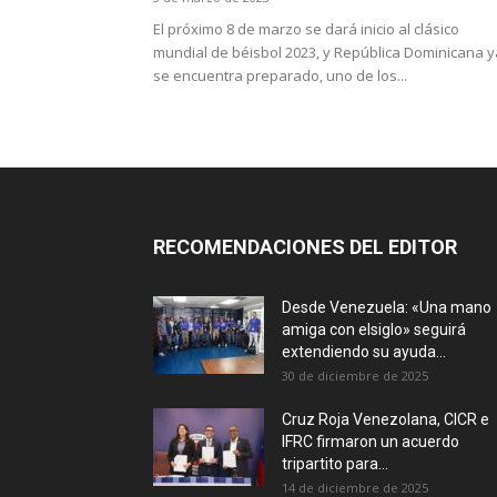
El próximo 8 de marzo se dará inicio al clásico
mundial de béisbol 2023, y República Dominicana y
se encuentra preparado, uno de los...
RECOMENDACIONES DEL EDITOR
Desde Venezuela: «Una mano
amiga con elsiglo» seguirá
extendiendo su ayuda...
30 de diciembre de 2025
Cruz Roja Venezolana, CICR e
IFRC firmaron un acuerdo
tripartito para...
14 de diciembre de 2025