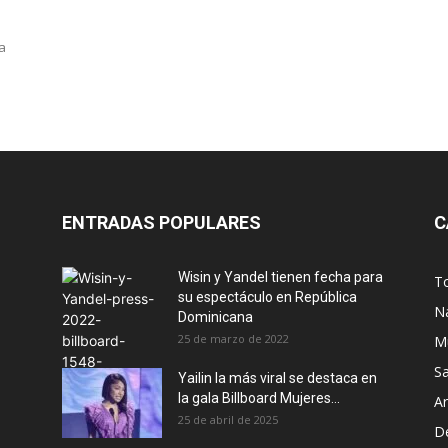
a
ENTRADAS POPULARES
C
Wisin y Yandel tienen fecha para
T
su espectáculo en República
N
Dominicana
25 de marzo de 2022
M
S
Yailin la más viral se destaca en
la gala Billboard Mujeres...
Ar
25 de abril de 2025
D