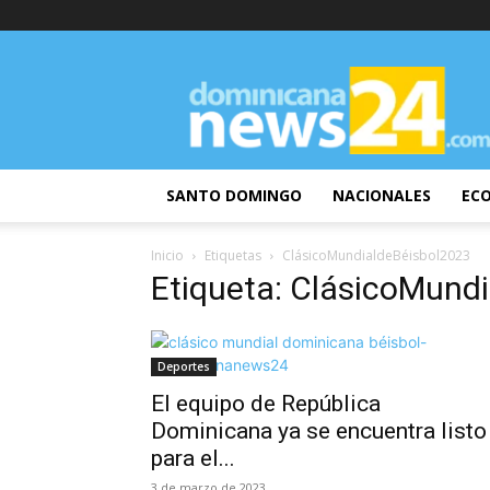
DominicanaNews24
SANTO DOMINGO
NACIONALES
EC
Inicio
Etiquetas
ClásicoMundialdeBéisbol2023
Etiqueta: ClásicoMund
Deportes
El equipo de República
Dominicana ya se encuentra listo
para el...
3 de marzo de 2023