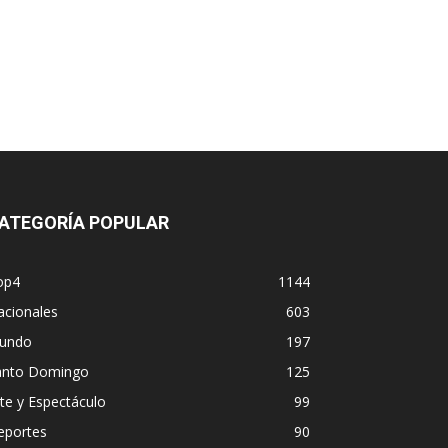
ATEGORÍA POPULAR
op4
1144
acionales
603
undo
197
anto Domingo
125
te y Espectáculo
99
eportes
90