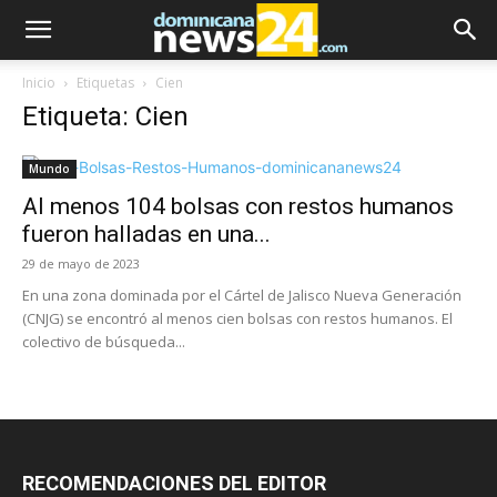
Inicio
Etiquetas
Cien
Etiqueta: Cien
Mundo
Al menos 104 bolsas con restos humanos
fueron halladas en una...
29 de mayo de 2023
En una zona dominada por el Cártel de Jalisco Nueva Generación
(CNJG) se encontró al menos cien bolsas con restos humanos. El
colectivo de búsqueda...
RECOMENDACIONES DEL EDITOR