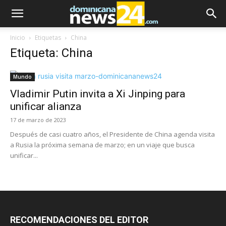
Inicio
Etiquetas
China
Etiqueta: China
Mundo
Vladimir Putin invita a Xi Jinping para
unificar alianza
17 de marzo de 2023
Después de casi cuatro años, el Presidente de China agenda visita
a Rusia la próxima semana de marzo; en un viaje que busca
unificar...
RECOMENDACIONES DEL EDITOR