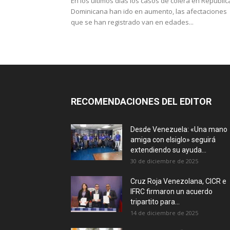
En los últimos días los casos de cólera en Repúblic
Dominicana han ido en aumento, las afectaciones
que se han registrado van en edades...
RECOMENDACIONES DEL EDITOR
Desde Venezuela: «Una mano
amiga con elsiglo» seguirá
extendiendo su ayuda...
30 de diciembre de 2025
Cruz Roja Venezolana, CICR e
IFRC firmaron un acuerdo
tripartito para...
14 de diciembre de 2025