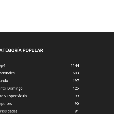
ATEGORÍA POPULAR
op4
1144
acionales
603
undo
197
anto Domingo
125
te y Espectáculo
99
eportes
90
riosidades
81