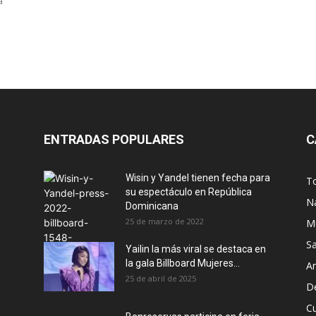
a
ENTRADAS POPULARES
C
Wisin y Yandel tienen fecha para
T
su espectáculo en República
N
Dominicana
25 de marzo de 2022
M
S
Yailin la más viral se destaca en
la gala Billboard Mujeres...
Ar
25 de abril de 2025
D
Cu