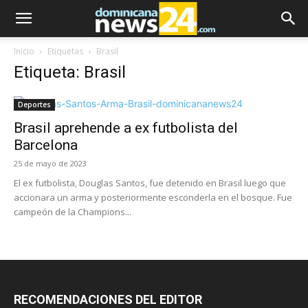
Inicio
Etiquetas
Brasil
Etiqueta: Brasil
Deportes
Brasil aprehende a ex futbolista del
Barcelona
25 de mayo de 2023
El ex futbolista, Douglas Santos, fue detenido en Brasil luego que
accionara un arma y posteriormente esconderla en el bosque. Fue
campeón de la Champions...
RECOMENDACIONES DEL EDITOR