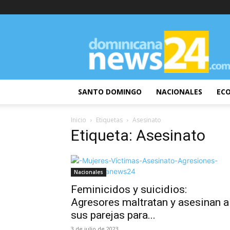
DominicanaNews24
SANTO DOMINGO
NACIONALES
EC
Inicio
Etiquetas
Asesinato
Etiqueta: Asesinato
Nacionales
Feminicidos y suicidios:
Agresores maltratan y asesinan a
sus parejas para...
3 de julio de 2023