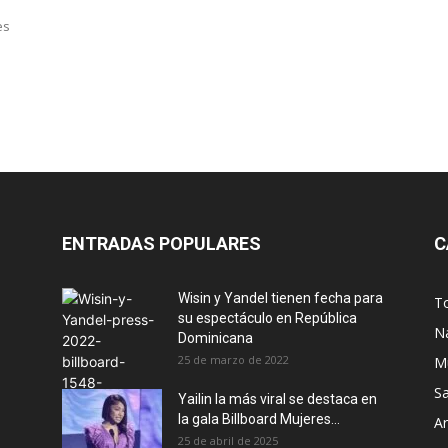
es
ENTRADAS POPULARES
C
Wisin y Yandel tienen fecha para
T
su espectáculo en República
N
Dominicana
25 de marzo de 2022
M
S
Yailin la más viral se destaca en
la gala Billboard Mujeres...
Ar
25 de abril de 2025