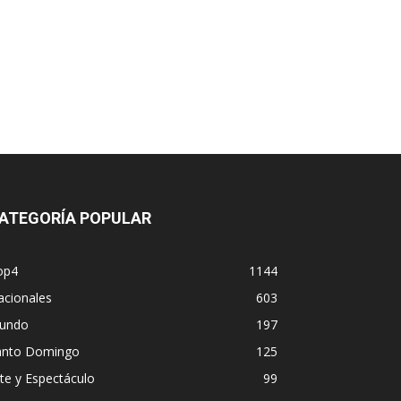
ATEGORÍA POPULAR
op4
1144
acionales
603
undo
197
anto Domingo
125
te y Espectáculo
99