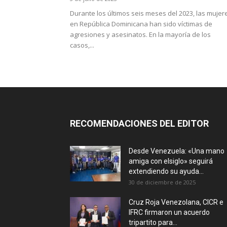
Durante los últimos seis meses del 2023, las mujer
en República Dominicana han sido víctimas de
agresiones y asesinatos. En la mayoría de los
casos,...
RECOMENDACIONES DEL EDITOR
Desde Venezuela: «Una mano
amiga con elsiglo» seguirá
extendiendo su ayuda...
30 de diciembre de 2025
Cruz Roja Venezolana, CICR e
IFRC firmaron un acuerdo
tripartito para...