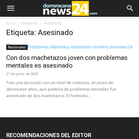
Inicio
Etiquetas
Asesinado
Etiqueta: Asesinado
Nacionales
Con dos machetazos joven con problemas
mentales es asesinado
27 de junio de 2023
Tras una discusión con un nivel de violencia, un joven de
diecinueve años, que padecía de problemas mentales fue
asesinado de dos machetazos. El homicida...
RECOMENDACIONES DEL EDITOR