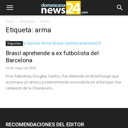
Inicio
Etiquetas
Arma
Etiqueta: arma
Deportes
Brasil aprehende a ex futbolista del
Barcelona
25 de mayo de 2023
El ex futbolista, Douglas Santos, fue detenido en Brasil luego que
accionara un arma y posteriormente esconderla en el bosque. Fue
campeón de la Champions...
RECOMENDACIONES DEL EDITOR