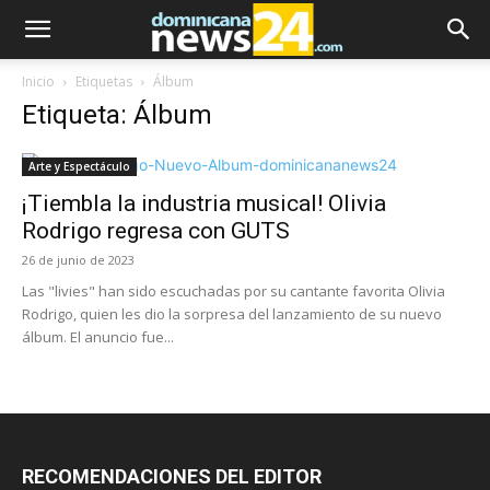
Inicio
Etiquetas
Álbum
Etiqueta: Álbum
Arte y Espectáculo
¡Tiembla la industria musical! Olivia
Rodrigo regresa con GUTS
26 de junio de 2023
Las "livies" han sido escuchadas por su cantante favorita Olivia
Rodrigo, quien les dio la sorpresa del lanzamiento de su nuevo
álbum. El anuncio fue...
RECOMENDACIONES DEL EDITOR