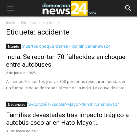
Inicio
Etiquetas
Accidente
Etiqueta: accidente
Mundo
India: Se reportan 70 fallecidos en choque
entre autobuses
2 de junio de 2023
Al menos 70 muertos y otras 350 personas resultaron heridas en
un fuerte choque de trenes al este de la India. La causa de este...
Nacionales
Familias devastadas tras impacto trágico a
autobús escolar en Hato Mayor...
31 de mayo de 2023