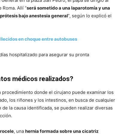
 General en la plaza San Pedro, el papa se dirigió al
 Roma. Allí “
será sometido a una laparotomía y una
 prótesis bajo anestesia general
”, según lo explicó el
fallecidos en choque entre autobuses
días hospitalizado para asegurar su pronta
ntos médicos realizados?
 un procedimiento donde el cirujano puede examinar los
o, los riñones y los intestinos, en busca de cualquier
de la causa identificada, se pueden realizar diversas
cción.
rocele
, una
hernia formada sobre una cicatriz