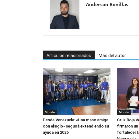
Anderson Bonillas
Artículos relacionados
Más del autor
Mundo
Mundo
Desde Venezuela: «Una mano amiga
Cruz Roja V
con elsiglo» seguirá extendiendo su
firmaron un
ayuda en 2026
fortalecer 
Venezuela