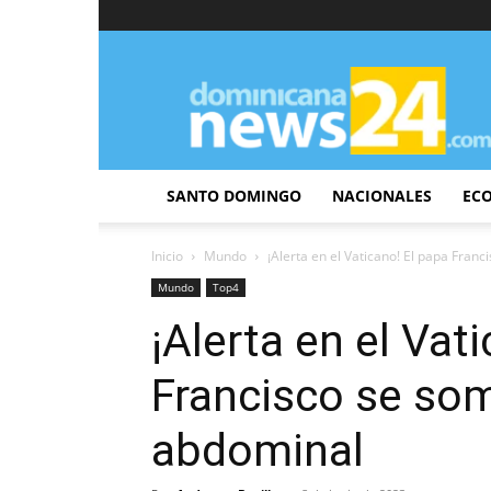
DominicanaNews24
SANTO DOMINGO
NACIONALES
EC
Inicio
Mundo
¡Alerta en el Vaticano! El papa Fran
Mundo
Top4
¡Alerta en el Vat
Francisco se som
abdominal