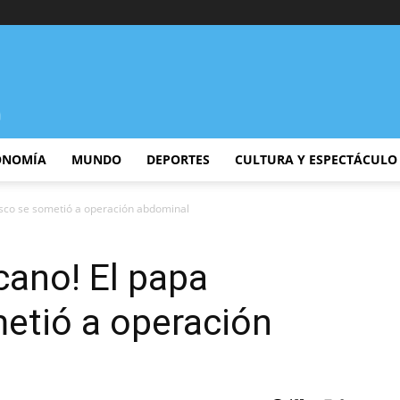
ONOMÍA
MUNDO
DEPORTES
CULTURA Y ESPECTÁCULO
cisco se sometió a operación abdominal
icano! El papa
etió a operación