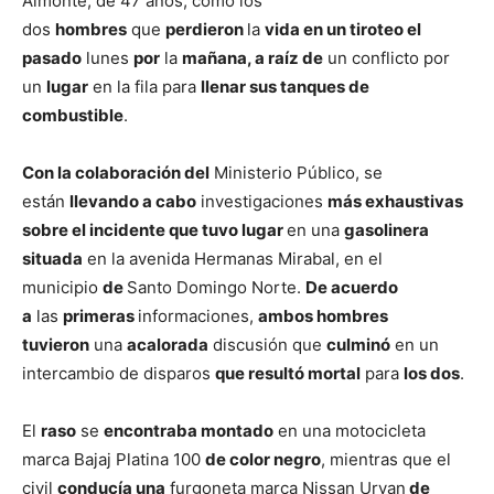
Almonte, de 47 años, como los
dos
hombres
que
perdieron
la
vida en un tiroteo el
pasado
lunes
por
la
mañana, a raíz de
un conflicto por
un
lugar
en la fila para
llenar sus tanques de
combustible
.
Con la colaboración del
Ministerio Público, se
están
llevando a cabo
investigaciones
más exhaustivas
sobre el incidente que tuvo lugar
en una
gasolinera
situada
en la avenida Hermanas Mirabal, en el
municipio
de
Santo Domingo Norte.
De acuerdo
a
las
primeras
informaciones,
ambos hombres
tuvieron
una
acalorada
discusión que
culminó
en un
intercambio de disparos
que resultó mortal
para
los dos
.
El
raso
se
encontraba montado
en una motocicleta
marca Bajaj Platina 100
de color negro
, mientras que el
civil
conducía una
furgoneta marca Nissan Urvan
de