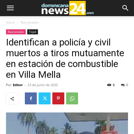
Inicio
Nacionales
Nacionales
Top4
Identifican a policía y civil
muertos a tiros mutuamente
en estación de combustible
en Villa Mella
Por
Editor
-
23 de junio de 2025
8
0