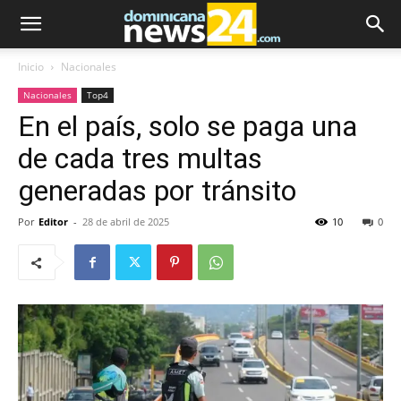
Inicio
Nacionales
Nacionales
Top4
En el país, solo se paga una
de cada tres multas
generadas por tránsito
Por
Editor
-
28 de abril de 2025
10
0