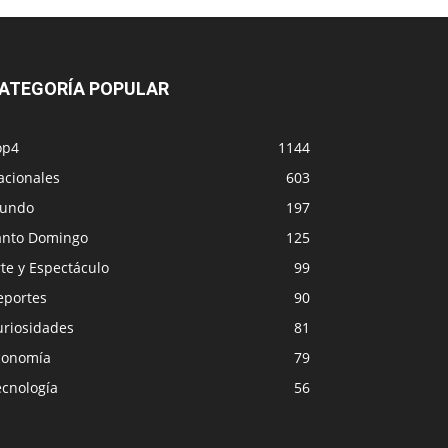
ATEGORÍA POPULAR
op4
1144
acionales
603
undo
197
anto Domingo
125
te y Espectáculo
99
eportes
90
uriosidades
81
conomía
79
ecnología
56