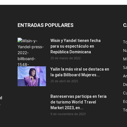
ENTRADAS POPULARES
C
Wisin y Yandel tienen fecha
T
para su espectáculo en
N
República Dominicana
25 de marzo de 2022
M
S
Yailin la más viral se destaca en
la gala Billboard Mujeres...
Ar
25 de abril de 2025
D
C
Banreservas participa en feria
ad
E
de turismo World Travel
,
Market 2023, en...
T
9 de noviembre de 2023