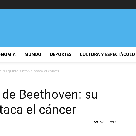
ONOMÍA
MUNDO
DEPORTES
CULTURA Y ESPECTÁCULO
: su quinta sinfonía ataca el cáncer
o de Beethoven: su
taca el cáncer
32
0