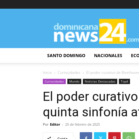
DominicanaNews24
SANTO DOMINGO
NACIONALES
EC
Inicio
Curiosidades
El poder curativo de Beethoven
Curiosidades
Mundo
Noticias Destacadas
Top4
El poder curativ
quinta sinfonía a
Por
Editor
-
25 de febrero de 2025
Cuota