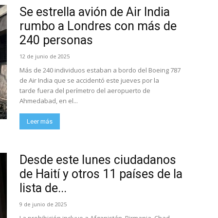
Se estrella avión de Air India
rumbo a Londres con más de
240 personas
12 de junio de 2025
Más de 240 individuos estaban a bordo del Boeing 787
de Air India que se accidentó este jueves por la
tarde fuera del perímetro del aeropuerto de
Ahmedabad, en el...
Leer más
Desde este lunes ciudadanos
de Haití y otros 11 países de la
lista de...
9 de junio de 2025