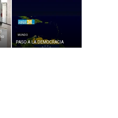
d
MUNDO
 no
PASO A LA DEMOCRACIA