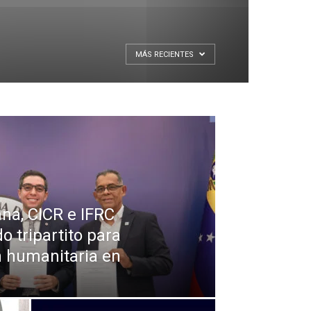
MÁS RECIENTES
na, CICR e IFRC
o tripartito para
ón humanitaria en