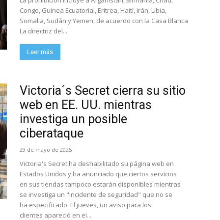
La prohibición incluye a Afganistán, Birmania, Chad,
Congo, Guinea Ecuatorial, Eritrea, Haití, Irán, Libia,
Somalia, Sudán y Yemen, de acuerdo con la Casa Blanca
La directriz del...
Leer más
Victoria´s Secret cierra su sitio
web en EE. UU. mientras
investiga un posible
ciberataque
29 de mayo de 2025
Victoria's Secret ha deshabilitado su página web en
Estados Unidos y ha anunciado que ciertos servicios
en sus tiendas tampoco estarán disponibles mientras
se investiga un "incidente de seguridad" que no se
ha especificado. El jueves, un aviso para los
clientes apareció en el...