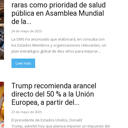
raras como prioridad de salud
pública en Asamblea Mundial
de la...
24 de mayo de 2025
La OMS ha anunciado que elaborará, en consulta con
los Estados Miembros y organizaciones relevantes, un
plan estratégico global de diez años para mejorar...
Leer más
Trump recomienda arancel
directo del 50 % a la Unión
Europea, a partir del...
23 de mayo de 2025
El presidente de Estados Unidos, Donald
Trump, advirtió hoy que planea imponer un impuesto del