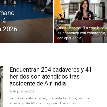
 mano
rá
MUNDO
n 2026
Diana Jácome: “La credibilida
se construye con coherencia,
con apariencia”
Encuentran 204 cadáveres y 41
heridos son atendidos tras
accidente de Air India
12 de junio de 2025
La policía de Ahmedabad, una ciudad en India, comunicó
el hallazgo de 204 cuerpos y que 41 personas