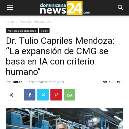
Inicio
Noticias Destacadas
Noticias Destacadas
Top4
Dr. Tulio Capriles Mendoza:
“La expansión de CMG se
basa en IA con criterio
humano”
Por
Editor
-
27 de noviembre de 2025
8
0