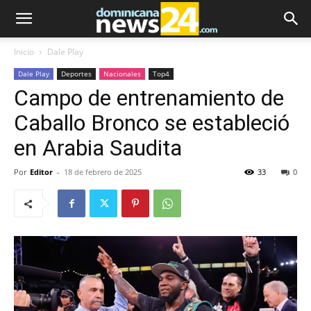
Inicio
Dale Play
Dale Play
Deportes
Nacionales
Top4
Campo de entrenamiento de
Caballo Bronco se estableció
en Arabia Saudita
Por
Editor
-
18 de febrero de 2025
33
0