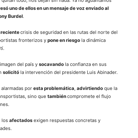
s quitan todo, nos dejan sin nada. Ya no aguantamos
resó uno de ellos en un mensaje de voz enviado al
Sony Burdel
.
creciente
crisis de seguridad en las rutas del norte del
ortistas fronterizos y
pone en riesgo
la dinámica
í.
 imagen del país y
socavando
la confianza en sus
en
solicitó
la intervención del presidente Luis Abinader.
alarmadas por
esta problemática
,
advirtiendo
que la
ansportistas, sino que
también
compromete el flujo
ones.
, los
afectados
exigen respuestas concretas y
dades.