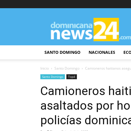
DominicanaNews24
SANTO DOMINGO
NACIONALES
EC
Inicio
Santo Domingo
Camioneros haitianos asegu
Santo Domingo
Top4
Camioneros hait
asaltados por h
policías domini