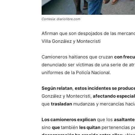
Cortesía: diariolibre.com
Afirman que son despojados de las mercancí
Villa González y Montecristi
Camioneros haitianos que cruzan
con frec
denunciado ser víctimas de una serie de at
uniformes de la Policía Nacional.
Según relatan
,
estos incidentes se produc
González y Montecristi,
afectando especia
que
trasladan
mudanzas y mercancías hacia
Los camioneros explican
que los
asaltante
sino
que
también
les quitan
pertenencias p