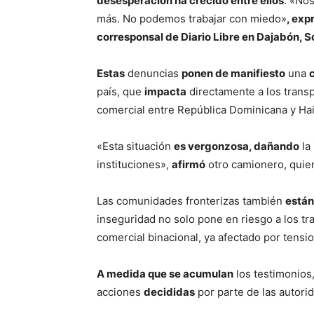
desesperación ha crecido entre ellos
: «No
más. No podemos trabajar con miedo»
, exp
corresponsal de Diario Libre en Dajabón, 
Estas
denuncias
ponen de manifiesto
una
país, que
impacta
directamente a los transp
comercial entre República Dominicana y Hait
«Esta situación
es vergonzosa, dañando
la
instituciones»,
afirmó
otro camionero, qui
Las comunidades fronterizas también
están
inseguridad no solo pone en riesgo a los tr
comercial binacional, ya afectado por tensi
A medida que se acumulan
los testimonios
acciones
decididas
por parte de las autori