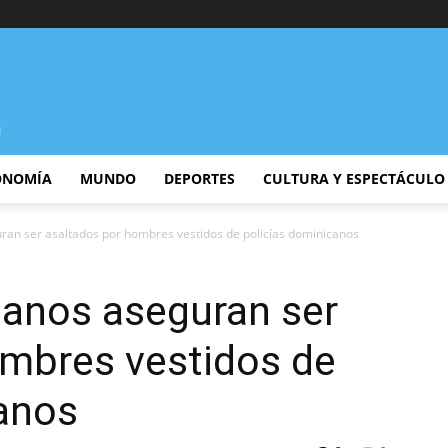
ONOMÍA
MUNDO
DEPORTES
CULTURA Y ESPECTÁCULO
ran ser asaltados por hombres vestidos de policías dominicanos
ianos aseguran ser
ombres vestidos de
canos