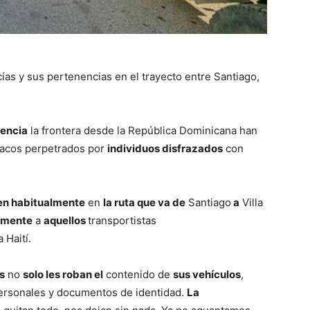
as y sus pertenencias en el trayecto entre Santiago,
uencia
la frontera desde la República Dominicana han
racos perpetrados por
individuos disfrazados
con
en habitualmente
en
la ruta que va de
Santiago
a
Villa
lmente
a
aquellos
transportistas
 Haití.
s
no
solo les roban el
contenido de
sus vehículos
,
ersonales y documentos de identidad.
La