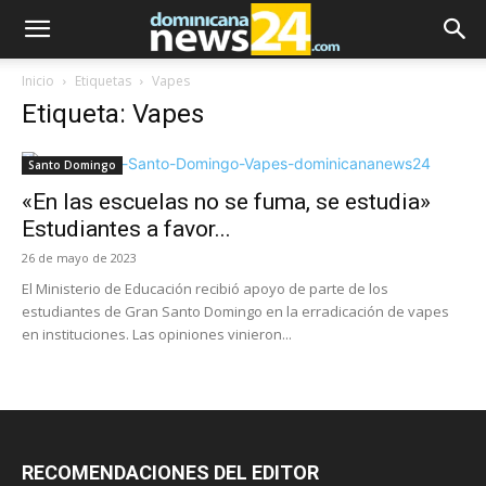
Inicio
Etiquetas
Vapes
Etiqueta: Vapes
Santo Domingo
«En las escuelas no se fuma, se estudia»
Estudiantes a favor...
26 de mayo de 2023
El Ministerio de Educación recibió apoyo de parte de los
estudiantes de Gran Santo Domingo en la erradicación de vapes
en instituciones. Las opiniones vinieron...
RECOMENDACIONES DEL EDITOR