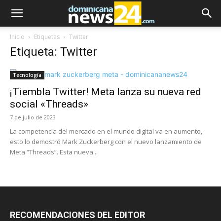
Inicio
Etiquetas
Twitter
Etiqueta: Twitter
Tecnología
¡Tiembla Twitter! Meta lanza su nueva red
social «Threads»
7 de julio de 2023
La competencia del mercado en el mundo digital va en aumento,
esto lo demostró Mark Zuckerberg con el nuevo lanzamiento de
Meta “Threads”. Esta nueva...
RECOMENDACIONES DEL EDITOR