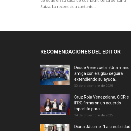
de edad en su casa de Kusnacht, cerca de Zúrich,
Suiza. La reconocida cantante...
RECOMENDACIONES DEL EDITOR
Desde Venezuela: «Una mano
amiga con elsiglo» seguirá
extendiendo su ayuda...
30 de diciembre de 2025
Cruz Roja Venezolana, CICR e
IFRC firmaron un acuerdo
tripartito para...
14 de diciembre de 2025
Diana Jácome: “La credibilidad