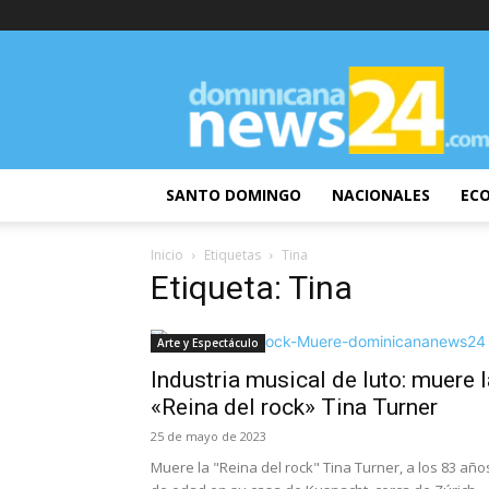
DominicanaNews24
SANTO DOMINGO
NACIONALES
EC
Inicio
Etiquetas
Tina
Etiqueta: Tina
Arte y Espectáculo
Industria musical de luto: muere l
«Reina del rock» Tina Turner
25 de mayo de 2023
Muere la "Reina del rock" Tina Turner, a los 83 año