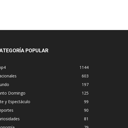
ATEGORÍA POPULAR
op4
1144
acionales
603
undo
197
anto Domingo
125
te y Espectáculo
99
eportes
90
riosidades
81
conomía
79