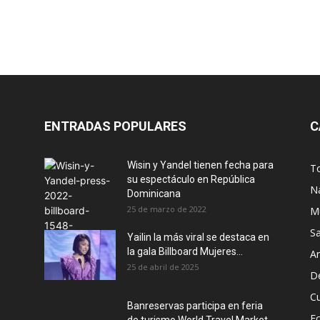
ENTRADAS POPULARES
C
Wisin y Yandel tienen fecha para
T
su espectáculo en República
N
Dominicana
25 de marzo de 2022
M
S
Yailin la más viral se destaca en
la gala Billboard Mujeres...
Ar
25 de abril de 2025
D
Cu
Banreservas participa en feria
E