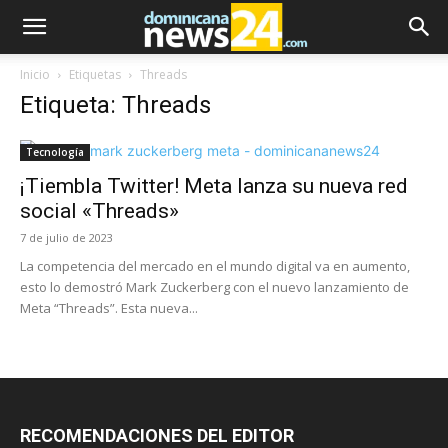
Inicio
Etiquetas
Threads
Etiqueta: Threads
Tecnología
¡Tiembla Twitter! Meta lanza su nueva red
social «Threads»
7 de julio de 2023
La competencia del mercado en el mundo digital va en aumento,
esto lo demostró Mark Zuckerberg con el nuevo lanzamiento de
Meta “Threads”. Esta nueva...
RECOMENDACIONES DEL EDITOR