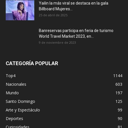
Yailin la más viral se destaca en la gala
Billboard Mujeres...
25 de abril de 2025
Banreservas participa en feria de turismo
World Travel Market 2023, en...
9 de noviembre de 2023
CATEGORÍA POPULAR
Top4
1144
Nacionales
603
Mundo
197
Santo Domingo
125
Arte y Espectáculo
99
Deportes
90
Curiosidades
81