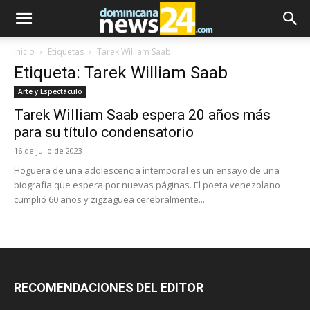
Inicio
Etiquetas
Tarek William Saab
Etiqueta: Tarek William Saab
Arte y Espectáculo
Tarek William Saab espera 20 años más
para su título condensatorio
16 de julio de 2023
Hoguera de una adolescencia intemporal es un ensayo de una
biografía que espera por nuevas páginas. El poeta venezolano
cumplió 60 años y zigzaguea cerebralmente...
RECOMENDACIONES DEL EDITOR