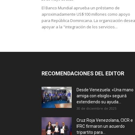
El Banco Mundial aprueba un préstamo de
aproximadamente US$100 millones como apoyo
para República Dominicana. La organización dese
apoyar a la "integración de los servicios...
RECOMENDACIONES DEL EDITOR
Desde Venezuela: «Una mano
amiga con elsiglo» seguirá
extendiendo su ayuda...
30 de diciembre de 2025
Cruz Roja Venezolana, CICR e
IFRC firmaron un acuerdo
tripartito para...