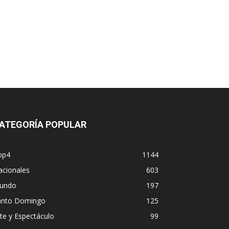
ATEGORÍA POPULAR
op4
1144
acionales
603
undo
197
anto Domingo
125
te y Espectáculo
99