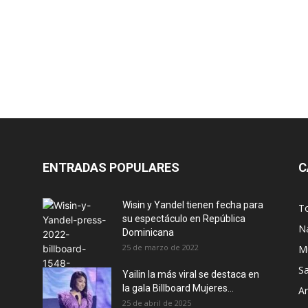
a
ENTRADAS POPULARES
C
Wisin y Yandel tienen fecha para
T
su espectáculo en República
N
Dominicana
25 de marzo de 2022
M
S
Yailin la más viral se destaca en
la gala Billboard Mujeres...
Ar
25 de abril de 2025