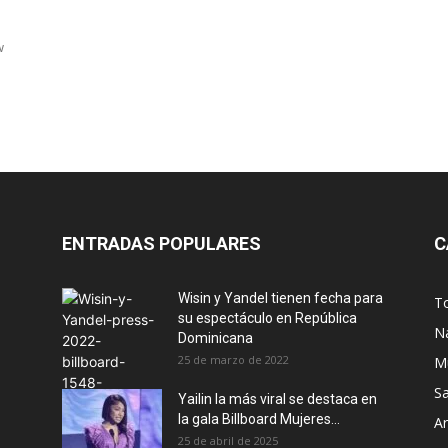
w
ENTRADAS POPULARES
C
Wisin y Yandel tienen fecha para
T
su espectáculo en República
N
Dominicana
25 de marzo de 2022
M
S
Yailin la más viral se destaca en
la gala Billboard Mujeres...
Ar
25 de abril de 2025