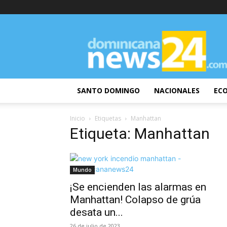
DominicanaNews24
SANTO DOMINGO
NACIONALES
EC
Inicio
Etiquetas
Manhattan
Etiqueta: Manhattan
Mundo
¡Se encienden las alarmas en
Manhattan! Colapso de grúa
desata un...
26 de julio de 2023