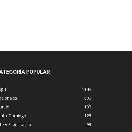
ATEGORÍA POPULAR
op4
1144
acionales
603
undo
197
anto Domingo
125
te y Espectáculo
99