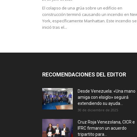
El colapso de una grúa sobre un edificio en
construcción terminó causando un incendio en Ne
York, específicamente Manhattan. Este incendio se
inició tras el...
RECOMENDACIONES DEL EDITOR
Desde Venezuela: «Una mano
amiga con elsiglo» seguirá
extendiendo su ayuda...
30 de diciembre de 2025
Cruz Roja Venezolana, CICR e
IFRC firmaron un acuerdo
tripartito para...