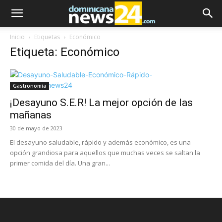
Inicio
Etiquetas
Económico
Etiqueta: Económico
Gastronomía
¡Desayuno S.E.R! La mejor opción de las
mañanas
30 de mayo de 2023
El desayuno saludable, rápido y además económico, es una
opción grandiosa para aquellos que muchas veces se saltan la
primer comida del día. Una gran...