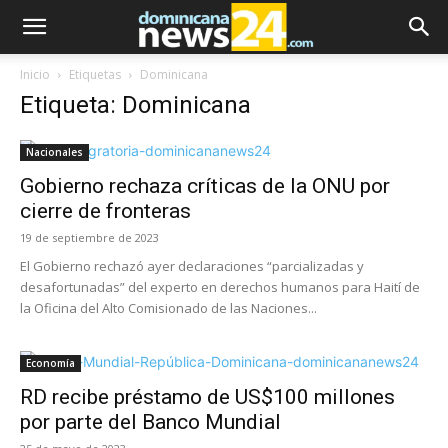
Inicio
Etiquetas
Dominicana
Etiqueta: Dominicana
Nacionales
Gobierno rechaza críticas de la ONU por
cierre de fronteras
19 de septiembre de 2023
El Gobierno rechazó ayer declaraciones “parcializadas y
desafortunadas” del experto en derechos humanos para Haití de
la Oficina del Alto Comisionado de las Naciones...
Economía
RD recibe préstamo de US$100 millones
por parte del Banco Mundial