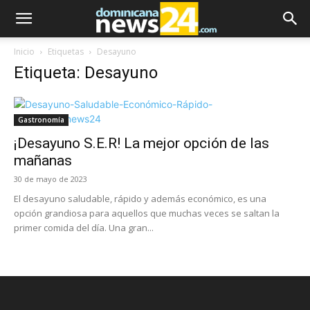
Inicio
Etiquetas
Desayuno
Etiqueta: Desayuno
Gastronomía
¡Desayuno S.E.R! La mejor opción de las
mañanas
30 de mayo de 2023
El desayuno saludable, rápido y además económico, es una
opción grandiosa para aquellos que muchas veces se saltan la
primer comida del día. Una gran...