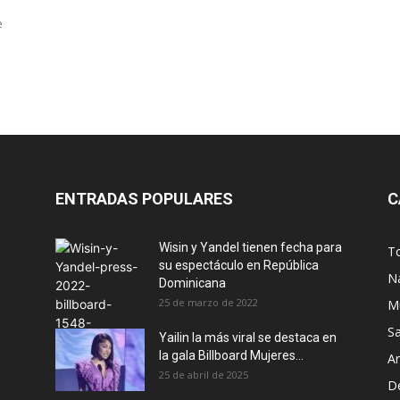
e
ENTRADAS POPULARES
C
Wisin y Yandel tienen fecha para
T
su espectáculo en República
N
Dominicana
25 de marzo de 2022
M
S
Yailin la más viral se destaca en
la gala Billboard Mujeres...
Ar
25 de abril de 2025
D