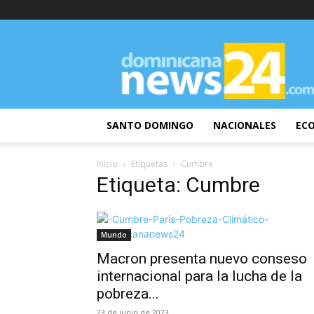
DominicanaNews24
SANTO DOMINGO
NACIONALES
EC
Inicio
Etiquetas
Cumbre
Etiqueta: Cumbre
Mundo
Macron presenta nuevo conseso
internacional para la lucha de la
pobreza...
23 de junio de 2023