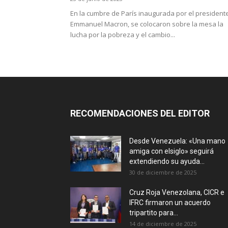
En la cumbre de París inaugurada por el president
Emmanuel Macron, se colocaron sobre la mesa la
lucha por la pobreza y el cambio...
RECOMENDACIONES DEL EDITOR
Desde Venezuela: «Una mano
amiga con elsiglo» seguirá
extendiendo su ayuda...
30 de diciembre de 2025
Cruz Roja Venezolana, CICR e
IFRC firmaron un acuerdo
tripartito para...
14 de diciembre de 2025