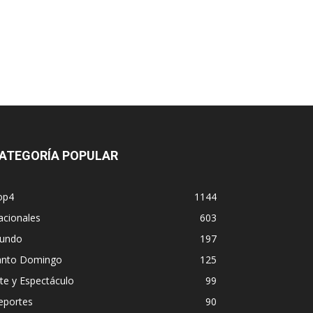
ATEGORÍA POPULAR
op4
1144
acionales
603
undo
197
anto Domingo
125
te y Espectáculo
99
eportes
90