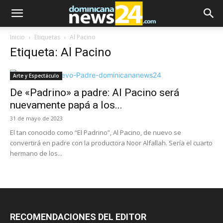
Inicio
Etiquetas
Al Pacino
Etiqueta: Al Pacino
Arte y Espectáculo
De «Padrino» a padre: Al Pacino será
nuevamente papá a los...
31 de mayo de 2023
El tan conocido como “El Padrino”, Al Pacino, de nuevo se
convertirá en padre con la productora Noor Alfallah. Sería el cuarto
hermano de los...
RECOMENDACIONES DEL EDITOR